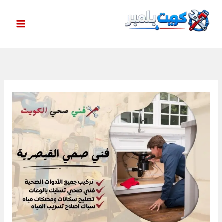
خطي
لى
لمحتوى