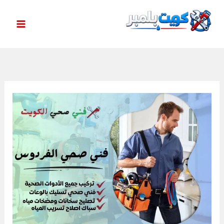
خطي
لى
لمحتوى