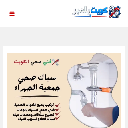
خطي
لى
لمحتوى